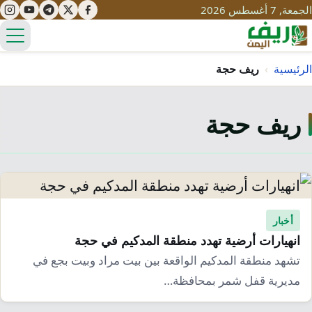
الجمعة, 7 أغسطس 2026
الق
الرئيسية
›
ريف حجة
ريف حجة
تعليم
صحة
تنمية
مياه
قصص نجاح
سياحة
طرُق
مبادرات
تراث
أخبار
التغير المناخي
انهيارات أرضية تهدد منطقة المدكيم في حجة
ثقافة
محميات
تحديات
تشهد منطقة المدكيم الواقعة بين بيت مراد وبيت بجع في
التلوث
مديرية قفل شمر بمحافظة…
حلول
نساء