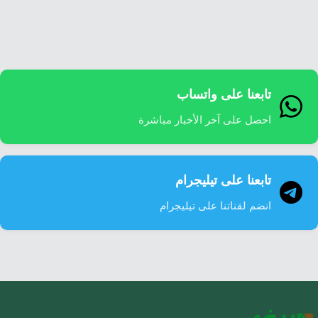
إرشاد زراعي
قضايا
انفوجرافيك
معيشة
قصص رقمية
قصة
تقارير صور
تابعنا على واتساب
فيديو
احصل على آخر الأخبار مباشرة
تابعنا على تيليجرام
انضم لقناتنا على تيليجرام