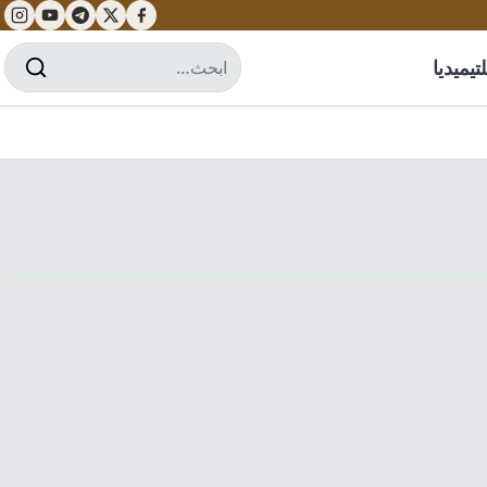
تيميديا