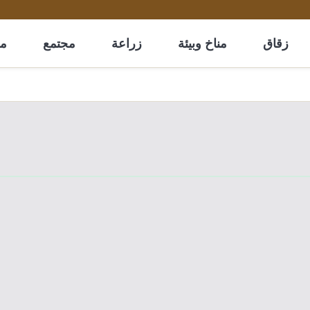
زقاق
مناخ وبيئة
زراعة
مجتمع
مل