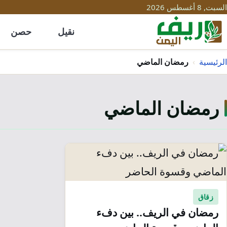
السبت, 8 أغسطس 2026
نقيل
حصن
الرئيسية
›
رمضان الماضي
رمضان الماضي
زقاق
رمضان في الريف.. بين دفء