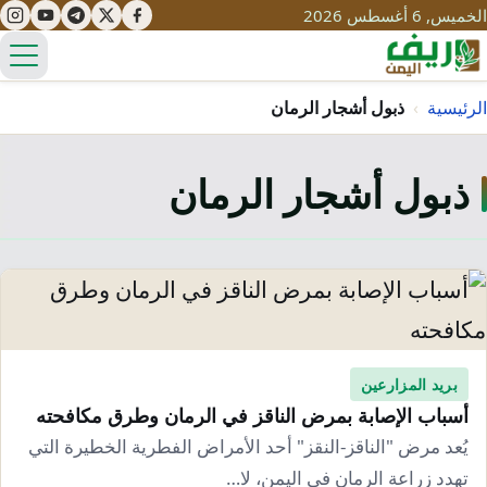
الخميس, 6 أغسطس 2026
الق
الرئيسية
›
ذبول أشجار الرمان
ذبول أشجار الرمان
تعليم
صحة
تنمية
مياه
قصص نجاح
سياحة
طرُق
مبادرات
تراث
التغير المناخي
ثقافة
بريد المزارعين
محميات
تحديات
أسباب الإصابة بمرض الناقز في الرمان وطرق مكافحته
التلوث
حلول
يُعد مرض "الناقز-النقز" أحد الأمراض الفطرية الخطيرة التي
نساء
تهدد زراعة الرمان في اليمن، لا…