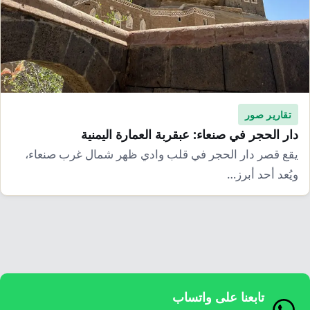
إرشاد زراعي
قضايا
انفوجرافيك
معيشة
قصص رقمية
قصة
تقارير صور
فيديو
تقارير صور
دار الحجر في صنعاء: عبقربة العمارة اليمنية
يقع قصر دار الحجر في قلب وادي ظهر شمال غرب صنعاء،
ويُعد أحد أبرز…
تابعنا على واتساب