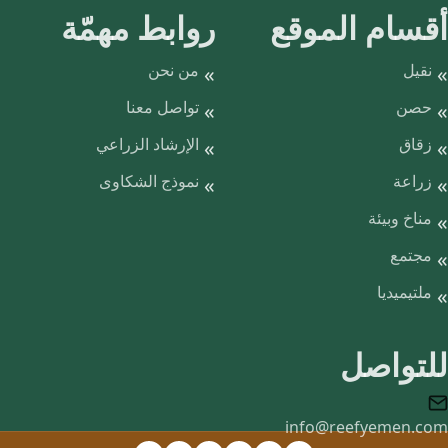
أقسام الموقع
روابط مهمّة
نقيل
من نحن
حصن
تواصل معنا
زقاق
الإرشاد الزراعي
زراعة
نموذج الشكاوى
مناخ وبيئة
مجتمع
ملتيميديا
للتواصل
info@reefyemen.com