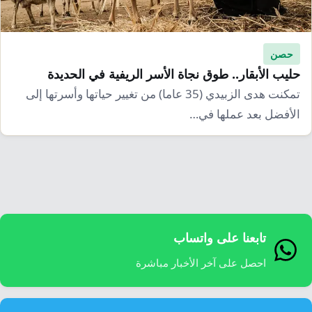
إرشاد زراعي
قضايا
انفوجرافيك
معيشة
قصص رقمية
حصن
قصة
تقارير صور
حليب الأبقار.. طوق نجاة الأسر الريفية في الحديدة
تمكنت هدى الزبيدي (35 عاما) من تغيير حياتها وأسرتها إلى
فيديو
الأفضل بعد عملها في…
تابعنا على واتساب
احصل على آخر الأخبار مباشرة