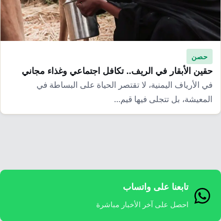
إرشاد زراعي
قضايا
انفوجرافيك
معيشة
قصص رقمية
قصة
تقارير صور
حصن
حقين الأبقار في الريف.. تكافل اجتماعي وغذاء مجاني
فيديو
في الأرياف اليمنية، لا تقتصر الحياة على البساطة في
المعيشة، بل تتجلى فيها قيم…
تابعنا على واتساب
احصل على آخر الأخبار مباشرة