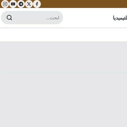
تيميديا