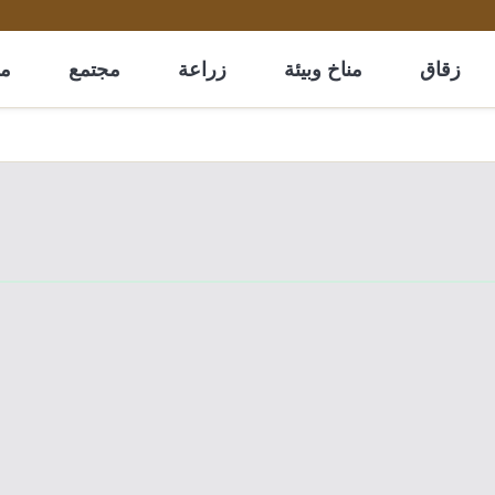
زقاق
مناخ وبيئة
زراعة
مجتمع
مل