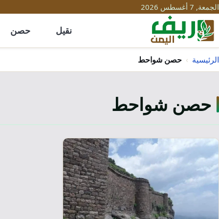
الجمعة, 7 أغسطس 2026
نقيل
حصن
الرئيسية
›
حصن شواحط
حصن شواحط