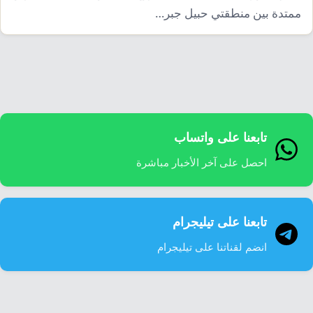
إرشاد زراعي
قضايا
ممتدة بين منطقتي حبيل جبر…
انفوجرافيك
معيشة
قصص رقمية
قصة
تقارير صور
فيديو
تابعنا على واتساب
احصل على آخر الأخبار مباشرة
تابعنا على تيليجرام
انضم لقناتنا على تيليجرام