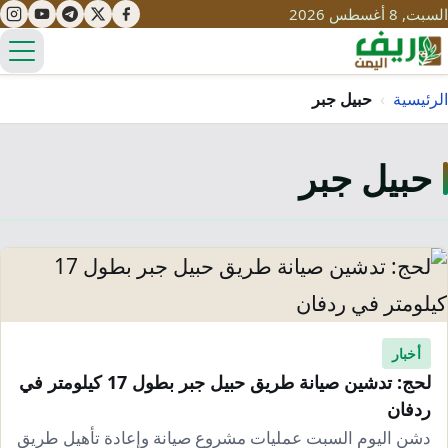
السبت, 8 أغسطس 2026
الق
الرئيسية
›
حبيل جبر
حبيل جبر
تعليم
صحة
تنمية
مياه
قصص نجاح
سياحة
طرُق
مبادرات
تراث
التغير المناخي
ثقافة
أخبار
محميات
تحديات
لحج: تدشين صيانة طريق حبيل جبر بطول 17 كيلومتر في
التلوث
ردفان
حلول
نساء
دشن اليوم السبت عمليات مشروع صيانة وإعادة تأهيل طريق