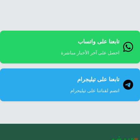
إرشاد زراعي
قضايا
انفوجرافيك
معيشة
قصص رقمية
قصة
تقارير صور
تابعنا على واتساب
فيديو
احصل على آخر الأخبار مباشرة
تابعنا على تيليجرام
انضم لقناتنا على تيليجرام