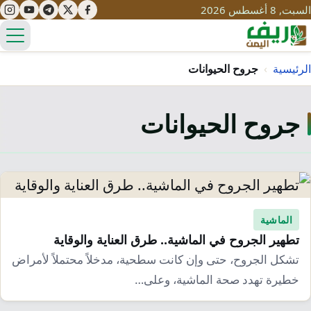
السبت, 8 أغسطس 2026
الق
الرئيسية
›
جروح الحيوانات
جروح الحيوانات
تعليم
صحة
تنمية
مياه
قصص نجاح
سياحة
طرُق
مبادرات
تراث
الماشية
التغير المناخي
تطهير الجروح في الماشية.. طرق العناية والوقاية
ثقافة
محميات
تحديات
تشكل الجروح، حتى وإن كانت سطحية، مدخلاً محتملاً لأمراض
التلوث
خطيرة تهدد صحة الماشية، وعلى…
حلول
نساء