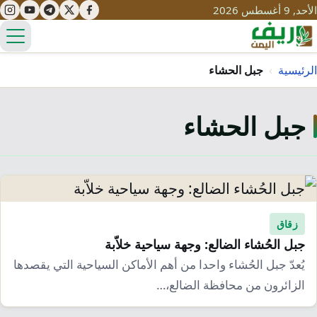
الأحد, 9 أغسطس 2026
الق
الرئيسية
›
جبل الحشاء
جبل الحشاء
تعليم
صحة
تنمية
مياه
قصص نجاح
سياحة
طرُق
مبادرات
تراث
زقاق
التغير المناخي
جبل الحُشاء الضالع: وجهة سياحية خلاّبة
ثقافة
محميات
تحديات
يُعدّ جبل الحُشاء واحدا من أهم الأماكن السياحية التي يقصدها
التلوث
الزائرون من محافظة الضالع،…
حلول
نساء