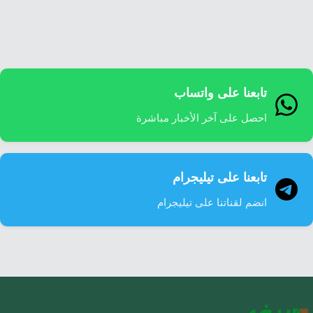
إرشاد زراعي
قضايا
انفوجرافيك
معيشة
قصص رقمية
قصة
تقارير صور
تابعنا على واتساب
فيديو
احصل على آخر الأخبار مباشرة
تابعنا على تيليجرام
انضم لقناتنا على تيليجرام