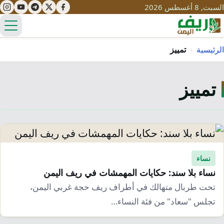
السبت, 8 أغسطس 2026
الق
الرئيسية
›
تمييز
تمييز
تعليم
صحة
تنمية
مياه
قصص نجاح
سياحة
طرُق
مبادرات
تراث
نساء
التغير المناخي
نساء بلا سند: حكايات المهمشات في ريف اليمن
ثقافة
محميات
تحديات
تحت طربال متهالك في أطراف ريف حجة غربي اليمن،
التلوث
تجلس "سعاد" من فئة النساء…
حلول
نساء