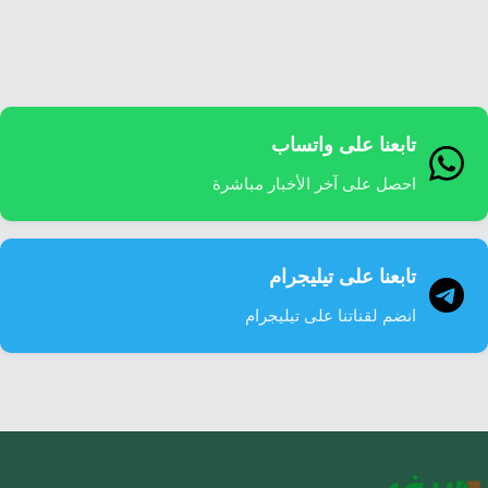
إرشاد زراعي
قضايا
انفوجرافيك
معيشة
قصص رقمية
قصة
تقارير صور
تابعنا على واتساب
فيديو
احصل على آخر الأخبار مباشرة
تابعنا على تيليجرام
انضم لقناتنا على تيليجرام