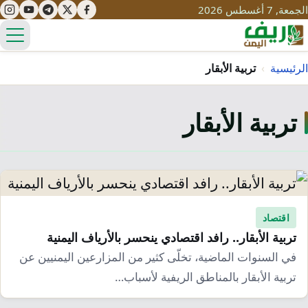
الجمعة, 7 أغسطس 2026
الق
الرئيسية
›
تربية الأبقار
تربية الأبقار
تعليم
صحة
تنمية
مياه
قصص نجاح
سياحة
طرُق
مبادرات
تراث
اقتصاد
التغير المناخي
تربية الأبقار.. رافد اقتصادي ينحسر بالأرياف اليمنية
ثقافة
محميات
تحديات
في السنوات الماضية، تخلّى كثير من المزارعين اليمنيين عن
التلوث
تربية الأبقار بالمناطق الريفية لأسباب…
حلول
نساء