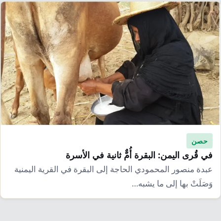
إرشاد زراعي
قضايا
انفوجرافيك
معيشة
قصص رقمية
قصة
تقارير صور
فيديو
حصن
في قُرى اليمن: البقرة أُمٌّ ثانية في الأسرة
عبدة منصور المحمودي الحاجة إلى البقرة في القرية اليمنية
وَصَلَتْ بها إلى ما يشبه…