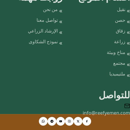
نقيل
من نحن
حصن
تواصل معنا
زقاق
الإرشاد الزراعي
زراعة
نموذج الشكاوى
مناخ وبيئة
مجتمع
ملتيميديا
للتواصل
info@reefyemen.com