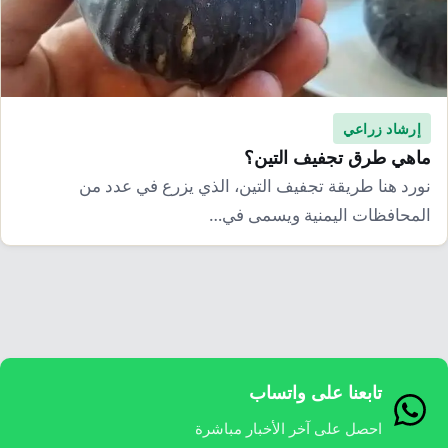
إرشاد زراعي
قضايا
انفوجرافيك
معيشة
قصص رقمية
قصة
تقارير صور
إرشاد زراعي
فيديو
ماهي طرق تجفيف التين؟
نورد هنا طريقة تجفيف التين، الذي يزرع في عدد من
المحافظات اليمنية ويسمى في…
تابعنا على واتساب
احصل على آخر الأخبار مباشرة