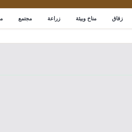
زقاق
مناخ وبيئة
زراعة
مجتمع
مل