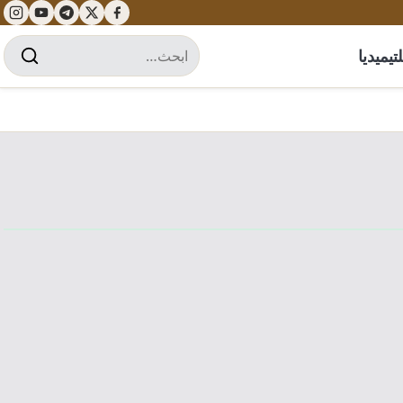
تيميديا