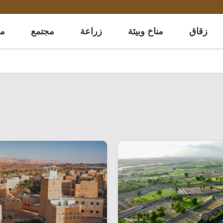
زقاق
مناخ وبيئة
زراعة
مجتمع
مل