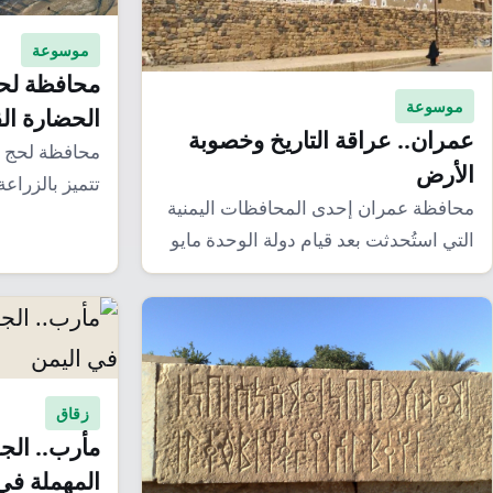
موسوعة
محافظة لحج
موسوعة
الحضارة ال
عمران.. عراقة التاريخ وخصوبة
محافظة لحج 
الأرض
تتميز بالزراع
محافظة عمران إحدى المحافظات اليمنية
لسكان المحا
التي استُحدثت بعد قيام دولة الوحدة مايو
1990 شمال…
زقاق
مأرب.. الجو
المهملة في