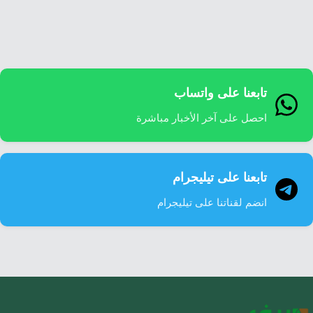
إرشاد زراعي
قضايا
انفوجرافيك
معيشة
قصص رقمية
قصة
تقارير صور
تابعنا على واتساب
فيديو
احصل على آخر الأخبار مباشرة
تابعنا على تيليجرام
انضم لقناتنا على تيليجرام