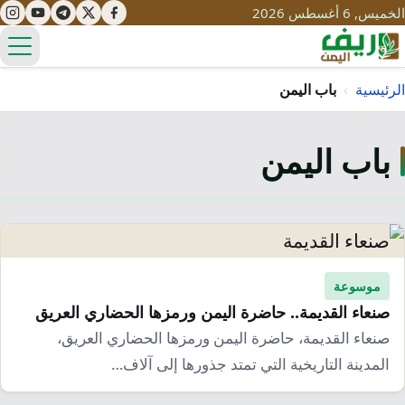
الخميس, 6 أغسطس 2026
الق
الرئيسية
›
باب اليمن
باب اليمن
تعليم
صحة
تنمية
مياه
قصص نجاح
سياحة
طرُق
مبادرات
تراث
موسوعة
التغير المناخي
صنعاء القديمة.. حاضرة اليمن ورمزها الحضاري العريق
ثقافة
محميات
تحديات
صنعاء القديمة، حاضرة اليمن ورمزها الحضاري العريق،
التلوث
المدينة التاريخية التي تمتد جذورها إلى آلاف…
حلول
نساء