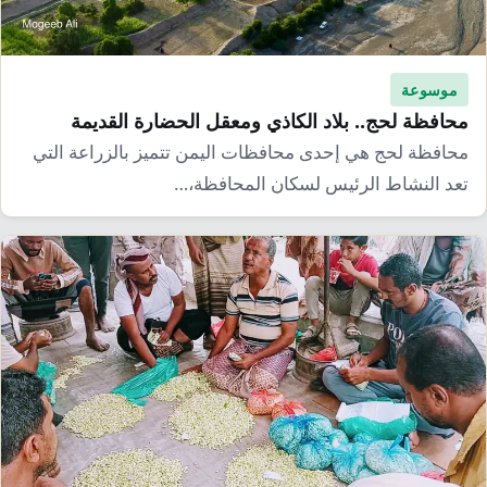
إرشاد زراعي
قضايا
انفوجرافيك
معيشة
قصص رقمية
موسوعة
قصة
تقارير صور
محافظة لحج.. بلاد الكاذي ومعقل الحضارة القديمة
محافظة لحج هي إحدى محافظات اليمن تتميز بالزراعة التي
فيديو
تعد النشاط الرئيس لسكان المحافظة،…