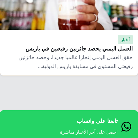
إرشاد زراعي
قضايا
انفوجرافيك
معيشة
قصص رقمية
قصة
تقارير صور
أخبار
فيديو
العسل اليمني يحصد جائزتين رفيعتين في باريس
حقق العسل اليمني إنجازا عالميا جديدا، وحصد جائزتين
رفيعتي المستوى في مسابقة باريس الدولية…
تابعنا على واتساب
احصل على آخر الأخبار مباشرة