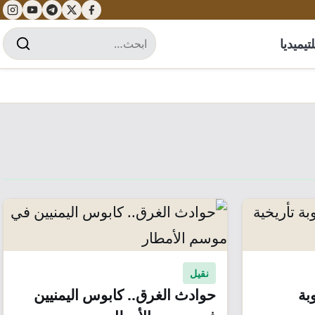
تيميديا
نقيل
بة
حوادث الغرق.. كابوس اليمنيين