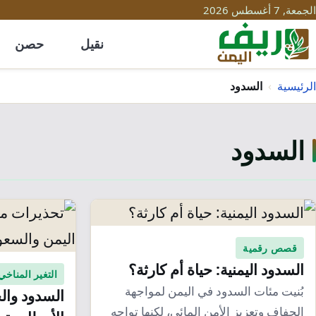
الجمعة, 7 أغسطس 2026
نقيل
حصن
الرئيسية
›
السدود
السدود
قصص رقمية
السدود اليمنية: حياة أم كارثة؟
التغير المناخي
بُنيت مئات السدود في اليمن لمواجهة
السدود والح
الجفاف وتعزيز الأمن المائي، لكنها تواجه