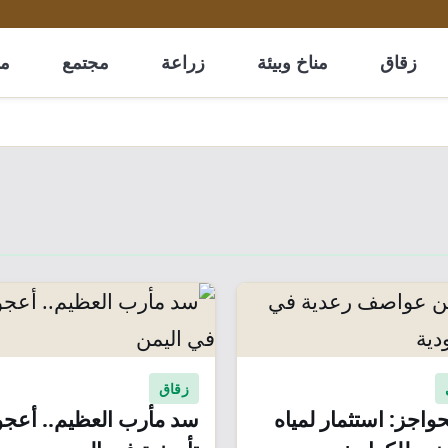
زقاق
مناخ وبيئة
زراعة
مجتمع
مل
زقاق
واجز: استثمار لمياه
سد مأرب العظيم.. أعجو