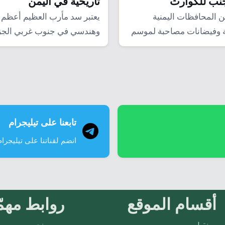
جنب للكوارث
تأريخية في اليمن
المحافظات اليمنية
يعتبر سد مأرب العظيم أعظم ب
 وفيضانات مصاحبة لموسم
وهندسي في جنوب غربي الجزير
2024،…
قديماً،…
تابعنا على تيليجرام
انضم لقناتنا على تيليجرام
أقسام الموقع
روابط مهمّ
نقيل
من نحن