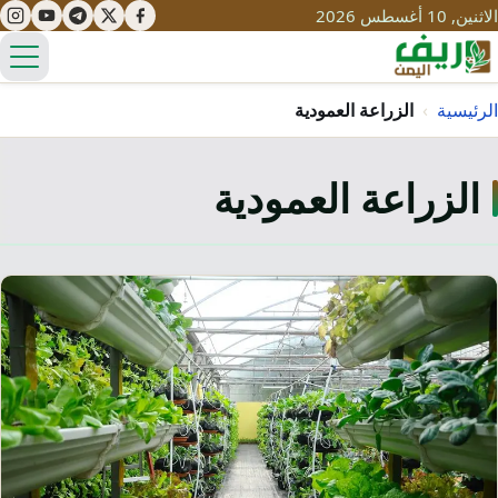
الاثنين, 10 أغسطس 2026
الق
الرئيسية
›
الزراعة العمودية
الزراعة العمودية
تعليم
صحة
تنمية
مياه
قصص نجاح
سياحة
طرُق
مبادرات
تراث
التغير المناخي
ثقافة
محميات
تحديات
التلوث
حلول
نساء