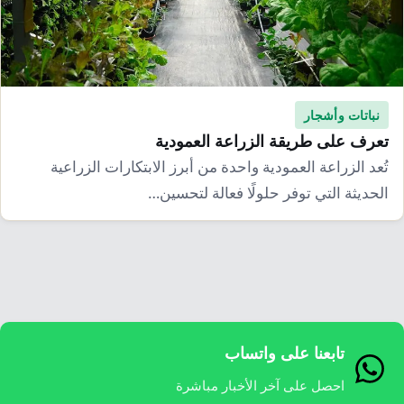
إرشاد زراعي
قضايا
انفوجرافيك
معيشة
قصص رقمية
قصة
تقارير صور
نباتات وأشجار
فيديو
تعرف على طريقة الزراعة العمودية
تُعد الزراعة العمودية واحدة من أبرز الابتكارات الزراعية
الحديثة التي توفر حلولًا فعالة لتحسين…
تابعنا على واتساب
احصل على آخر الأخبار مباشرة