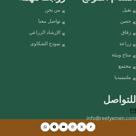
نقيل
من نحن
حصن
تواصل معنا
زقاق
الإرشاد الزراعي
زراعة
نموذج الشكاوى
مناخ وبيئة
مجتمع
ملتيميديا
للتواصل
info@reefyemen.com