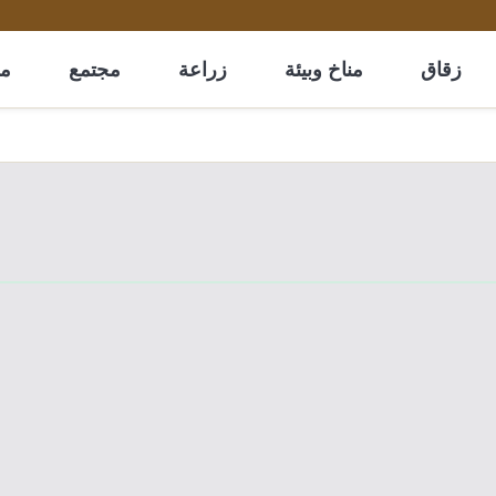
زقاق
مناخ وبيئة
زراعة
مجتمع
مل