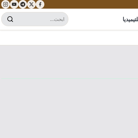
تيميديا