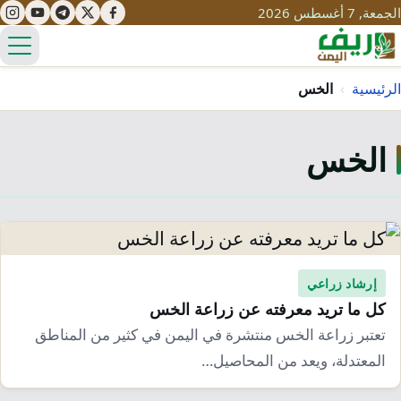
الجمعة, 7 أغسطس 2026
الق
الرئيسية
›
الخس
الخس
تعليم
صحة
تنمية
مياه
قصص نجاح
سياحة
طرُق
مبادرات
تراث
إرشاد زراعي
التغير المناخي
كل ما تريد معرفته عن زراعة الخس
ثقافة
محميات
تحديات
تعتبر زراعة الخس منتشرة في اليمن في كثير من المناطق
التلوث
المعتدلة، ويعد من المحاصيل…
حلول
نساء