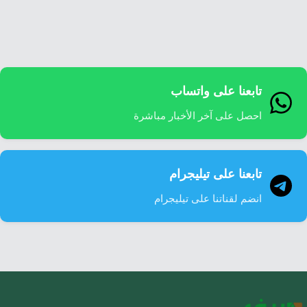
إرشاد زراعي
قضايا
انفوجرافيك
معيشة
قصص رقمية
قصة
تقارير صور
تابعنا على واتساب
فيديو
احصل على آخر الأخبار مباشرة
تابعنا على تيليجرام
انضم لقناتنا على تيليجرام