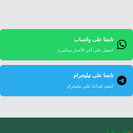
إرشاد زراعي
قضايا
انفوجرافيك
معيشة
قصص رقمية
قصة
تقارير صور
تابعنا على واتساب
فيديو
احصل على آخر الأخبار مباشرة
تابعنا على تيليجرام
انضم لقناتنا على تيليجرام