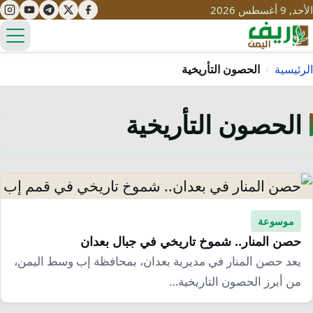
الأحد, 9 أغسطس 2026
الق
الرئيسية
›
الحصون التأريخية
الحصون التأريخية
تعليم
صحة
تنمية
مياه
قصص نجاح
سياحة
طرُق
مبادرات
تراث
موسوعة
التغير المناخي
حصن المنار.. شموخ تاريخي في جبال بعدان
ثقافة
محميات
تحديات
يعد حصن المنار في مديرية بعدان، بمحافظة إب وسط اليمن،
التلوث
من أبرز الحصون التاريخية…
حلول
نساء