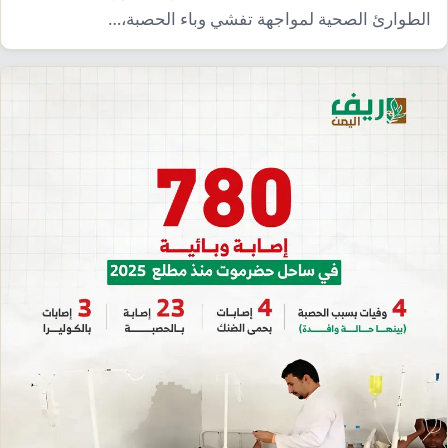
إرشاد زراعي
قضايا
الطوارئ الصحية لمواجهة تفشي وباء الحصبة،…
انفوجرافيك
معيشة
قصص رقمية
قصة
تقارير صور
فيديو