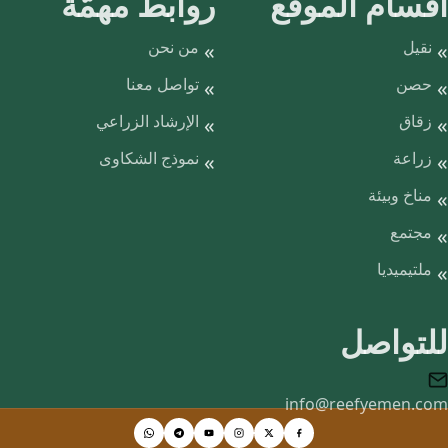
أقسام الموقع
روابط مهمّة
نقيل
من نحن
حصن
تواصل معنا
زقاق
الإرشاد الزراعي
زراعة
نموذج الشكاوى
مناخ وبيئة
مجتمع
ملتيميديا
للتواصل
info@reefyemen.com