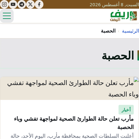
السبت, 8 أغسطس 2026
الق
الرئيسية
›
الحصبة
الحصبة
تعليم
صحة
تنمية
مياه
قصص نجاح
سياحة
طرُق
مبادرات
تراث
التغير المناخي
ثقافة
أخبار
محميات
تحديات
مأرب تعلن حالة الطوارئ الصحية لمواجهة تفشي وباء
التلوث
الحصبة
حلول
نساء
أعلنت السلطات الصحية بمحافظة مأرب، اليوم الأحد، حالة