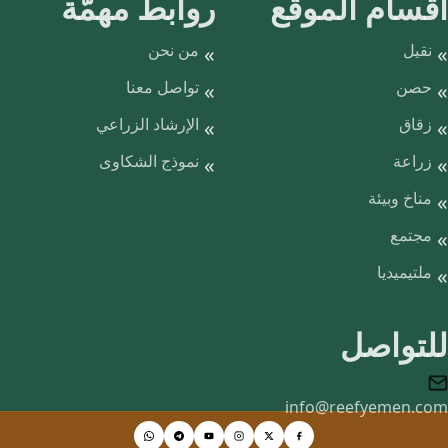
أقسام الموقع
روابط مهمّة
نقيل
من نحن
حصن
تواصل معنا
زقاق
الإرشاد الزراعي
زراعة
نموذج الشكاوى
مناخ وبيئة
مجتمع
ملتيميديا
للتواصل
info@reefyemen.com