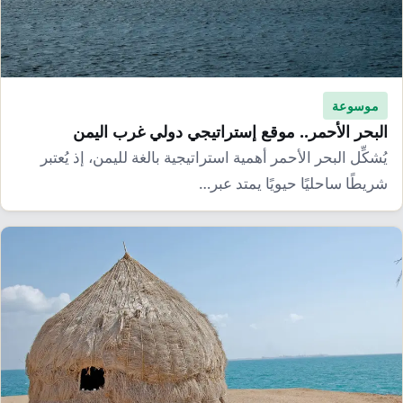
إرشاد زراعي
قضايا
انفوجرافيك
معيشة
قصص رقمية
قصة
تقارير صور
موسوعة
فيديو
البحر الأحمر.. موقع إستراتيجي دولي غرب اليمن
يُشكِّل البحر الأحمر أهمية استراتيجية بالغة لليمن، إذ يُعتبر
شريطًا ساحليًا حيويًا يمتد عبر…