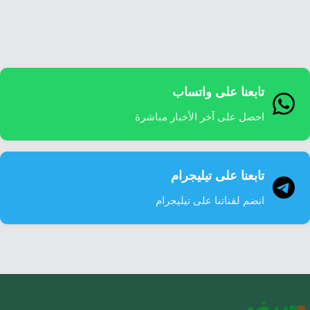
إرشاد زراعي
قضايا
انفوجرافيك
معيشة
قصص رقمية
قصة
تقارير صور
تابعنا على واتساب
فيديو
احصل على آخر الأخبار مباشرة
تابعنا على تيليجرام
انضم لقناتنا على تيليجرام