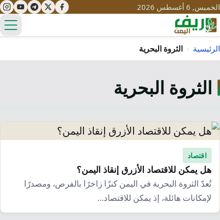
الخميس, 6 أغسطس 2026
الق
الرئيسية
›
الثروة البحرية
الثروة البحرية
تعليم
صحة
تنمية
مياه
قصص نجاح
سياحة
طرُق
مبادرات
تراث
اقتصاد
التغير المناخي
هل يمكن للاقتصاد الأزرق إنقاذ اليمن؟
ثقافة
محميات
تحديات
تُعدّ الثروة البحرية في اليمن كنزًا زاخرًا بالفرص، ومصدرًا
التلوث
لإمكانات هائلة، إذ يمكن للاقتصاد…
حلول
نساء