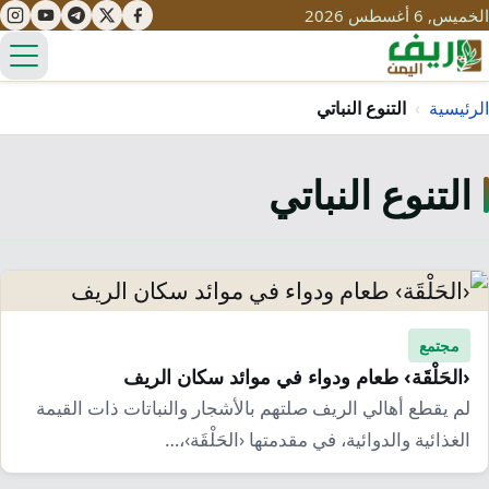
الخميس, 6 أغسطس 2026
الق
الرئيسية
›
التنوع النباتي
التنوع النباتي
تعليم
صحة
تنمية
مياه
قصص نجاح
سياحة
طرُق
مبادرات
تراث
مجتمع
التغير المناخي
‹الحَلْقَة› طعام ودواء في موائد سكان الريف
ثقافة
محميات
تحديات
لم يقطع أهالي الريف صلتهم بالأشجار والنباتات ذات القيمة
التلوث
الغذائية والدوائية، في مقدمتها ‹الحَلْقَة›،…
حلول
نساء