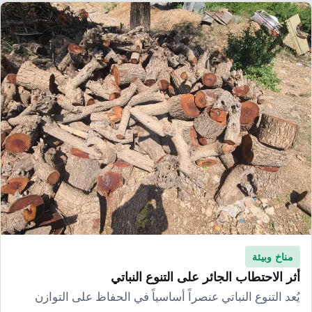
إرشاد زراعي
قضايا
انفوجرافيك
معيشة
قصص رقمية
قصة
تقارير صور
فيديو
مناخ وبيئة
أثر الاحتطاب الجائر على التنوع النباتي
يُعد التنوع النباتي عنصراً أساسياً في الحفاظ على التوازن