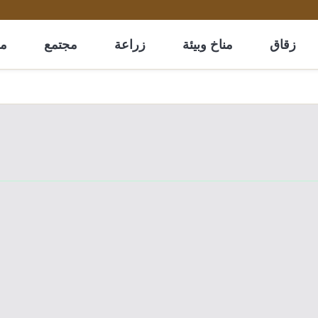
زقاق
مناخ وبيئة
زراعة
مجتمع
مل