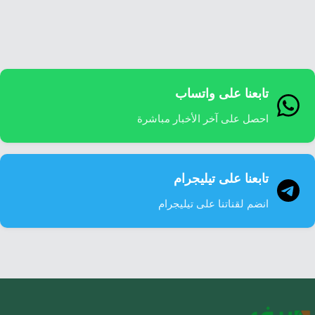
إرشاد زراعي
قضايا
انفوجرافيك
معيشة
قصص رقمية
قصة
تقارير صور
تابعنا على واتساب
فيديو
احصل على آخر الأخبار مباشرة
تابعنا على تيليجرام
انضم لقناتنا على تيليجرام