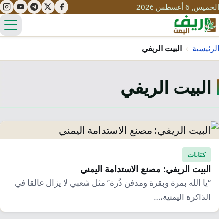
الخميس, 6 أغسطس 2026
الق
الرئيسية
›
البيت الريفي
البيت الريفي
تعليم
صحة
تنمية
مياه
قصص نجاح
سياحة
طرُق
مبادرات
تراث
كتابات
التغير المناخي
البيت الريفي: مصنع الاستدامة اليمني
ثقافة
محميات
تحديات
“يا الله بمرة وبقرة ومدفن ذُرة” مثل شعبي لا يزال عالقا في
التلوث
الذاكرة اليمنية،…
حلول
نساء