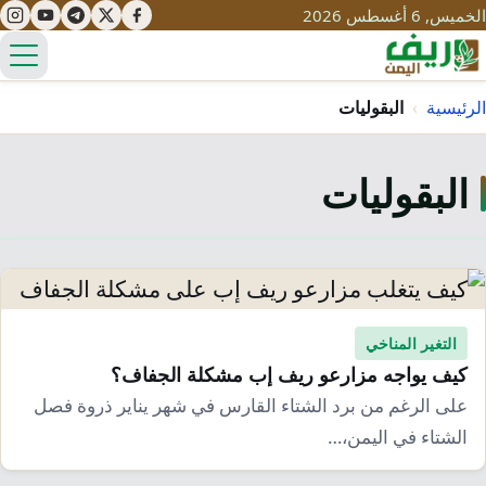
الخميس, 6 أغسطس 2026
الق
الرئيسية
›
البقوليات
البقوليات
تعليم
صحة
تنمية
مياه
قصص نجاح
سياحة
طرُق
مبادرات
تراث
التغير المناخي
التغير المناخي
كيف يواجه مزارعو ريف إب مشكلة الجفاف؟
ثقافة
محميات
تحديات
على الرغم من برد الشتاء القارس في شهر يناير ذروة فصل
التلوث
الشتاء في اليمن،…
حلول
نساء