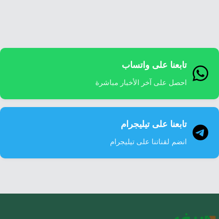
إرشاد زراعي
قضايا
انفوجرافيك
معيشة
قصص رقمية
قصة
تقارير صور
تابعنا على واتساب
فيديو
احصل على آخر الأخبار مباشرة
تابعنا على تيليجرام
انضم لقناتنا على تيليجرام