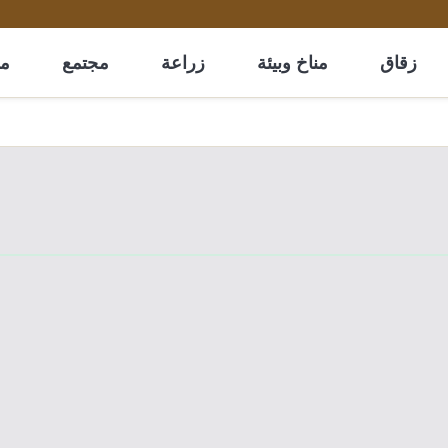
زقاق
مناخ وبيئة
زراعة
مجتمع
مل