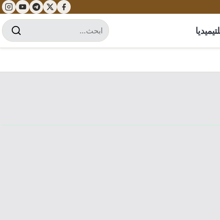
تيميديا