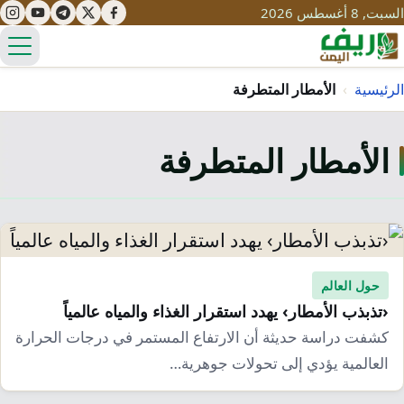
السبت, 8 أغسطس 2026
الق
الرئيسية
›
الأمطار المتطرفة
الأمطار المتطرفة
تعليم
صحة
تنمية
مياه
قصص نجاح
سياحة
طرُق
مبادرات
تراث
حول العالم
التغير المناخي
‹تذبذب الأمطار› يهدد استقرار الغذاء والمياه عالمياً
ثقافة
محميات
تحديات
كشفت دراسة حديثة أن الارتفاع المستمر في درجات الحرارة
التلوث
العالمية يؤدي إلى تحولات جوهرية…
حلول
نساء