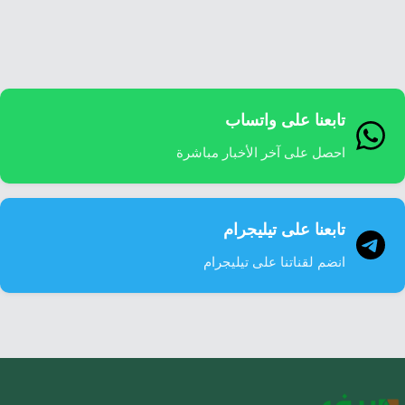
إرشاد زراعي
قضايا
انفوجرافيك
معيشة
قصص رقمية
قصة
تقارير صور
تابعنا على واتساب
فيديو
احصل على آخر الأخبار مباشرة
تابعنا على تيليجرام
انضم لقناتنا على تيليجرام