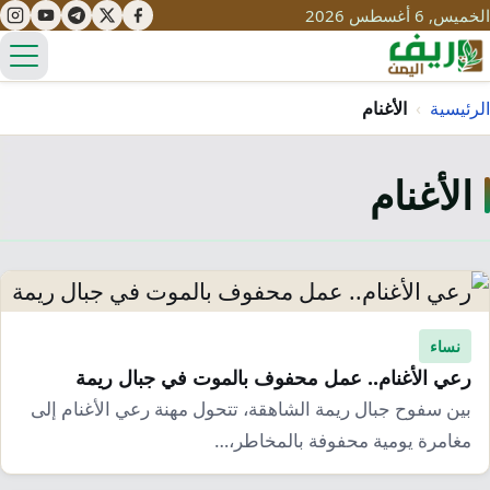
الخميس, 6 أغسطس 2026
الق
الرئيسية
›
الأغنام
الأغنام
تعليم
صحة
تنمية
مياه
قصص نجاح
سياحة
طرُق
مبادرات
تراث
نساء
التغير المناخي
رعي الأغنام.. عمل محفوف بالموت في جبال ريمة
ثقافة
محميات
تحديات
بين سفوح جبال ريمة الشاهقة، تتحول مهنة رعي الأغنام إلى
التلوث
مغامرة يومية محفوفة بالمخاطر،…
حلول
نساء