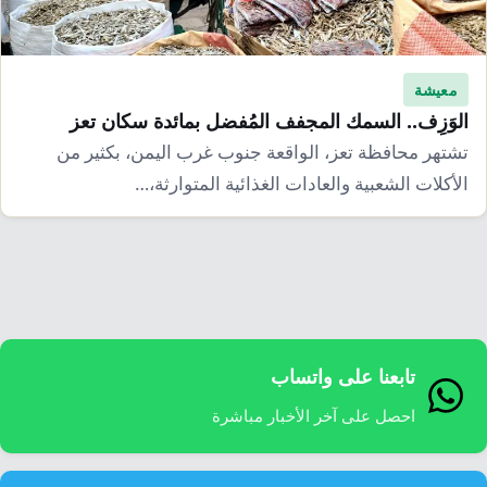
إرشاد زراعي
قضايا
انفوجرافيك
معيشة
قصص رقمية
معيشة
قصة
تقارير صور
الوَزِف.. السمك المجفف المُفضل بمائدة سكان تعز
تشتهر محافظة تعز، الواقعة جنوب غرب اليمن، بكثير من
فيديو
الأكلات الشعبية والعادات الغذائية المتوارثة،…
تابعنا على واتساب
احصل على آخر الأخبار مباشرة