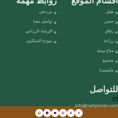
أقسام الموقع
روابط مهمّة
نقيل
من نحن
حصن
تواصل معنا
زقاق
الإرشاد الزراعي
زراعة
نموذج الشكاوى
مناخ وبيئة
مجتمع
ملتيميديا
للتواصل
info@reefyemen.com