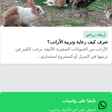
إرشاد زراعي
قضايا
انفوجرافيك
معيشة
قصص رقمية
قصة
تقارير صور
إرشاد زراعي
فيديو
تعرف كيف رعاية وتربية الأرانب؟
الأرانب من الحيوانات الصغيرة الأليفة، يرغب الكثير في
تربيتها في المنزل أو كمشروع استثماري،…
تابعنا على واتساب
احصل على آخر الأخبار مباشرة