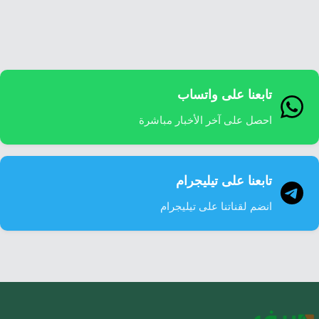
إرشاد زراعي
قضايا
انفوجرافيك
معيشة
قصص رقمية
قصة
تقارير صور
تابعنا على واتساب
فيديو
احصل على آخر الأخبار مباشرة
تابعنا على تيليجرام
انضم لقناتنا على تيليجرام