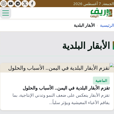
الجمعة, 7 أغسطس 2026
الق
الرئيسية
›
الأبقار البلدية
الأبقار البلدية
تعليم
صحة
تنمية
مياه
قصص نجاح
سياحة
طرُق
مبادرات
تراث
الماشية
التغير المناخي
تقزم الأبقار البلدية في اليمن.. الأسباب والحلول
ثقافة
محميات
تحديات
تقزم الأبقار ينعكس على ضعف النمو وتدني الإنتاجية، بما
التلوث
يفاقم الأعباء المعيشية ويؤثر سلباً…
حلول
نساء