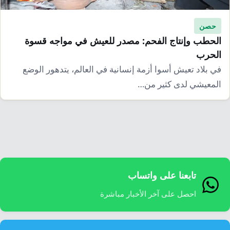
إرشاد زراعي
قضايا
انفوجرافيك
معيشة
حصن
قصص رقمية
الحطب وإنتاج الفحم: مصدر للعيش في مواجه قسوة
قصة
تقارير صور
الحرب
في بلاد تعيش أسوا أزمة إنسانية في العالم، يتدهور الوضع
فيديو
المعيشي لدى كثير من…
تابعنا على واتساب
احصل على آخر الأخبار مباشرة