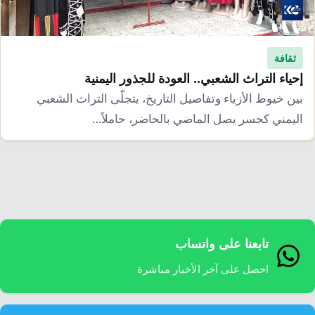
إرشاد زراعي
قضايا
انفوجرافيك
معيشة
قصص رقمية
ثقافة
قصة
تقارير صور
إحياء التراث الشعبي.. العودة للجذور اليمنية
بين خيوط الأزياء وتفاصيل التاريخ، يتجلّى التراث الشعبي
فيديو
اليمني كجسر يصل الماضي بالحاضر، حاملاً…
تابعنا على واتساب
احصل على آخر الأخبار مباشرة