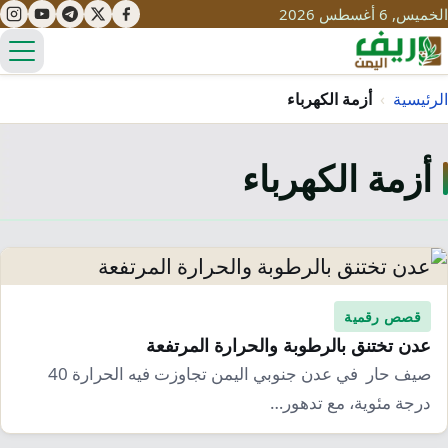
الخميس, 6 أغسطس 2026
الق
الرئيسية
›
أزمة الكهرباء
أزمة الكهرباء
تعليم
صحة
تنمية
مياه
قصص نجاح
سياحة
طرُق
مبادرات
تراث
قصص رقمية
التغير المناخي
عدن تختنق بالرطوبة والحرارة المرتفعة
ثقافة
محميات
تحديات
صيف حار في عدن جنوبي اليمن تجاوزت فيه الحرارة 40
التلوث
درجة مئوية، مع تدهور…
حلول
نساء