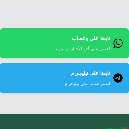
إرشاد زراعي
قضايا
انفوجرافيك
معيشة
قصص رقمية
قصة
تقارير صور
تابعنا على واتساب
فيديو
احصل على آخر الأخبار مباشرة
تابعنا على تيليجرام
انضم لقناتنا على تيليجرام