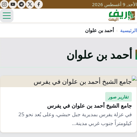
الأحد, 9 أغسطس 2026
الق
الرئيسية
›
أحمد بن علوان
أحمد بن علوان
تعليم
صحة
تنمية
مياه
قصص نجاح
سياحة
طرُق
مبادرات
تراث
تقارير صور
التغير المناخي
جامع الشيخ أحمد بن علوان في يفرس
ثقافة
محميات
تحديات
في عزلة يفرس بمديرية جبل حبشي، وعلى بُعد نحو 25
التلوث
كيلومتراً جنوب غربي مدينة…
حلول
نساء