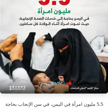
إرشاد زراعي
قضايا
انفوجرافيك
معيشة
قصص رقمية
قصة
تقارير صور
فيديو
5.5 مليون امرأة في اليمن، في سن الإنجاب بحاجة