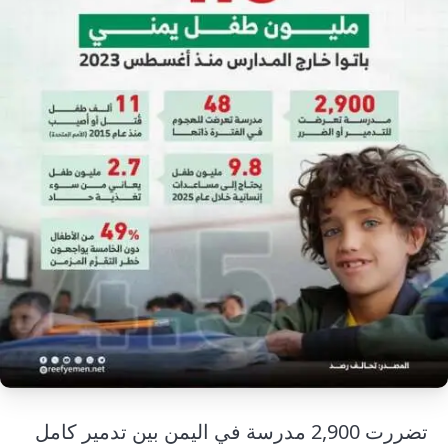
إرشاد زراعي
قضايا
انفوجرافيك
معيشة
قصص رقمية
قصة
تقارير صور
فيديو
تضررت 2,900 مدرسة في اليمن بين تدمير كامل