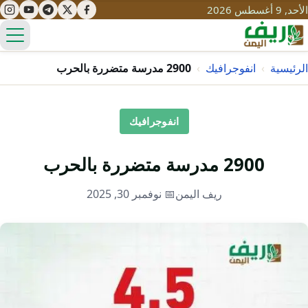
الأحد, 9 أغسطس 2026
الق
الرئيسية
›
انفوجرافيك
›
2900 مدرسة متضررة بالحرب
تعليم
انفوجرافيك
صحة
تنمية
2900 مدرسة متضررة بالحرب
مياه
قصص نجاح
سياحة
ريف اليمن
📅 نوفمبر 30, 2025
طرُق
مبادرات
تراث
التغير المناخي
ثقافة
محميات
تحديات
التلوث
حلول
نساء