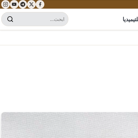
تيميديا