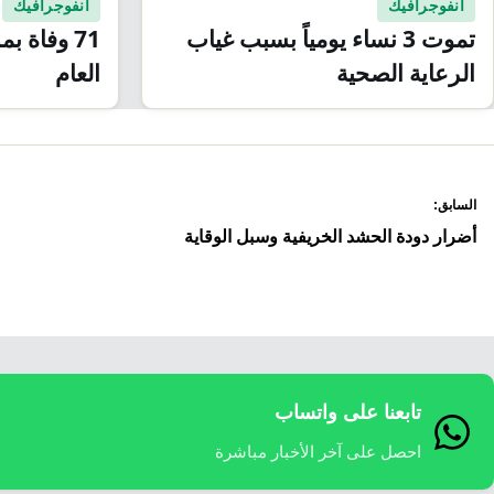
انفوجرافيك
انفوجرافيك
تموت 3 نساء يومياً بسبب غياب
71 وفاة 
الرعاية الصحية
العام
صفّح
السابق:
لمقالات
أضرار دودة الحشد الخريفية وسبل الوقاية
تابعنا على واتساب
احصل على آخر الأخبار مباشرة