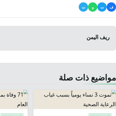
ف
ت
و
ت
ريف اليمن
مواضيع ذات صلة