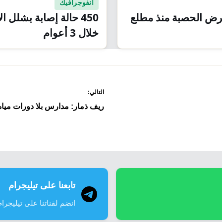
انفوجرافيك
بمرض الحصبة منذ مطلع
450 حالة إصابة بشلل ا
خلال 3 أعوام
التالي:
ريف ذمار: مدارس بلا دورات مياه
تابعنا على تيليجرام
انضم لقناتنا على تيليجرام