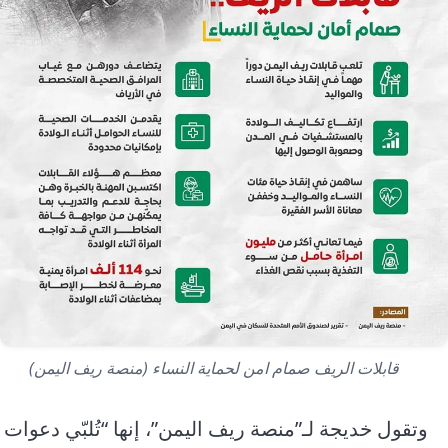
قابلات الريف صمام امن لحماية النساء (منصة ريف اليمن)
وتقول خديجة لـ”منصة ريف اليمن”، إنها “تُلبّي دعوات