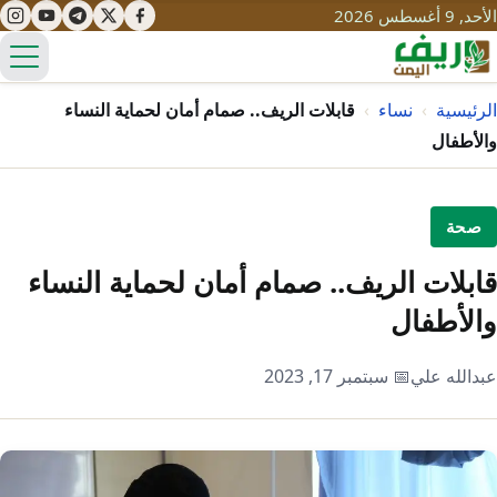
الأحد, 9 أغسطس 2026
الق
الرئيسية
›
نساء
›
قابلات الريف.. صمام أمان لحماية النساء
والأطفال
تعليم
صحة
صحة
تنمية
قابلات الريف.. صمام أمان لحماية النساء
مياه
قصص نجاح
سياحة
والأطفال
طرُق
مبادرات
تراث
التغير المناخي
عبدالله علي
📅 سبتمبر 17, 2023
ثقافة
محميات
تحديات
التلوث
حلول
نساء