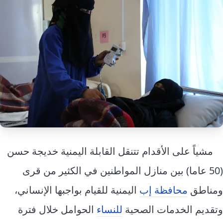
إرشاد زراعي
قضايا
انفوجرافيك
معيشة
قصص رقمية
قصة
تقارير صور
فيديو
مشياً على الأقدام تتنقل القابلة اليمنية خديجة حسن
(50 عاما) بين منازل المواطنين في الكثير من قرى
ومناطق
محافظة إب
اليمنية للقيام بواجبها الإنساني،
وتقديم الخدمات الصحية
للنساء
الحوامل خلال فترة