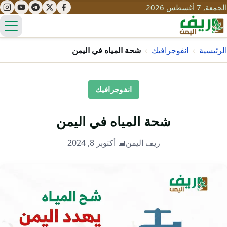
الجمعة, 7 أغسطس 2026
الق
الرئيسية
›
انفوجرافيك
›
شحة المياه في اليمن
تعليم
انفوجرافيك
صحة
تنمية
شحة المياه في اليمن
مياه
قصص نجاح
سياحة
ريف اليمن
📅 أكتوبر 8, 2024
طرُق
مبادرات
تراث
التغير المناخي
ثقافة
محميات
تحديات
التلوث
حلول
نساء