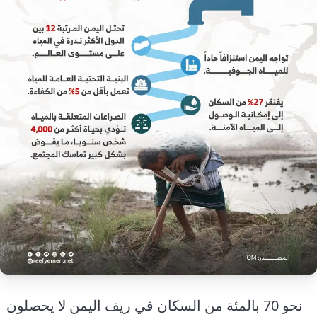
إرشاد زراعي
قضايا
انفوجرافيك
معيشة
قصص رقمية
قصة
تقارير صور
فيديو
نحو 70 بالمئة من السكان في ريف اليمن لا يحصلون