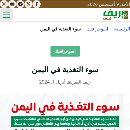
الأحد, 9 أغسطس 2026
الق
الرئيسية
›
انفوجرافيك
›
سوء التغذية في اليمن
تعليم
انفوجرافيك
صحة
تنمية
سوء التغذية في اليمن
مياه
قصص نجاح
سياحة
ريف اليمن
📅 أبريل 1, 2024
طرُق
مبادرات
تراث
التغير المناخي
ثقافة
محميات
تحديات
التلوث
حلول
نساء