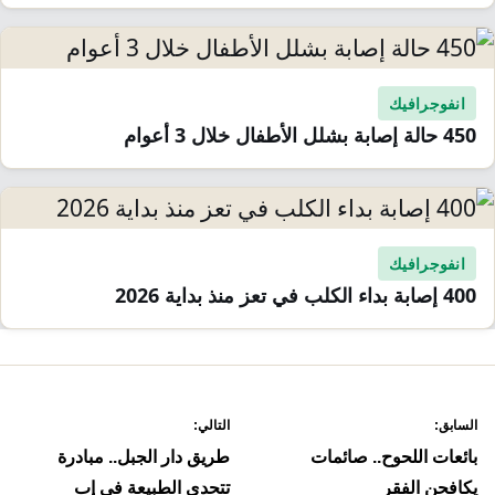
انفوجرافيك
450 حالة إصابة بشلل الأطفال خلال 3 أعوام
انفوجرافيك
400 إصابة بداء الكلب في تعز منذ بداية 2026
صفّح
السابق:
التالي:
لمقالات
بائعات اللحوح.. صائمات
طريق دار الجبل.. مبادرة
يكافحن الفقر
تتحدى الطبيعة في إب