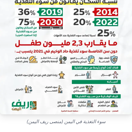
إرشاد زراعي
قضايا
انفوجرافيك
معيشة
قصص رقمية
قصة
تقارير صور
فيديو
سوء التغذية في اليمن (منصى ريف اليمن)