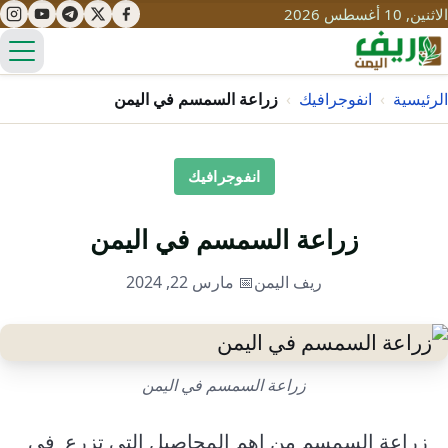
الاثنين, 10 أغسطس 2026
الق
الرئيسية
›
انفوجرافيك
›
زراعة السمسم في اليمن
تعليم
انفوجرافيك
صحة
تنمية
زراعة السمسم في اليمن
مياه
قصص نجاح
سياحة
ريف اليمن
📅 مارس 22, 2024
طرُق
مبادرات
تراث
التغير المناخي
ثقافة
محميات
تحديات
زراعة السمسم في اليمن
التلوث
حلول
نساء
زراعة السمسم من اهم المحاصيل التي تزرع في