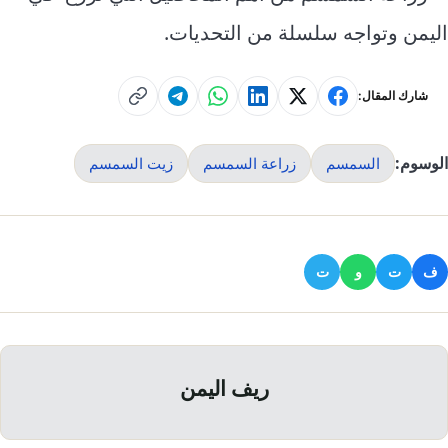
إرشاد زراعي
قضايا
انفوجرافيك
اليمن وتواجه سلسلة من التحديات.
معيشة
قصص رقمية
قصة
شارك المقال:
تقارير صور
فيديو
الوسوم:
السمسم
زراعة السمسم
زيت السمسم
ف
ت
و
ت
ريف اليمن