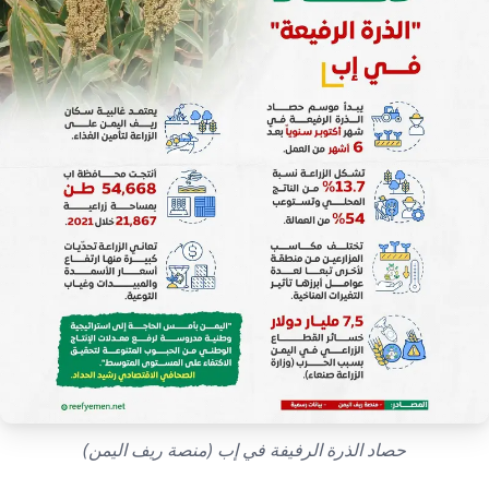
إرشاد زراعي
قضايا
انفوجرافيك
معيشة
قصص رقمية
قصة
تقارير صور
فيديو
حصاد الذرة الرفيفة في إب (منصة ريف اليمن)