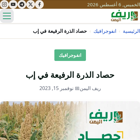
الخميس, 6 أغسطس 2026
الق
الرئيسية
›
انفوجرافيك
›
حصاد الذرة الرفيعة في إب
تعليم
انفوجرافيك
صحة
تنمية
حصاد الذرة الرفيعة في إب
مياه
قصص نجاح
سياحة
ريف اليمن
📅 نوفمبر 15, 2023
طرُق
مبادرات
تراث
التغير المناخي
ثقافة
محميات
تحديات
التلوث
حلول
نساء