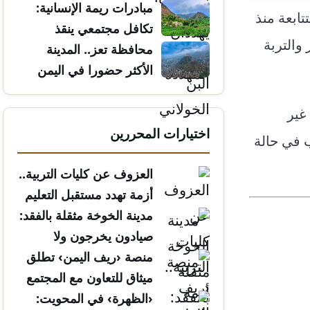
مبادرات ريمة الإنسانية:
تابعة منذ
تكافل مجتمعي ينقذ
والتربة
الأرواح
محافظة تعز.. المدينة
الأكثر حضورا في اليمن
غير
اختيارات المحررين
ب في حالة
العزوف عن كليات التربية..
أزمة تهدد مستقبل التعليم
مدينة الخوخة مثقلة بالفقد:
صيادون يخرجون ولا
يعودون
منصة ‹ريف اليمن› تطلق
ميثاق للتعاون مع المجتمع
المدني
‹الظهرة› في المحويت: