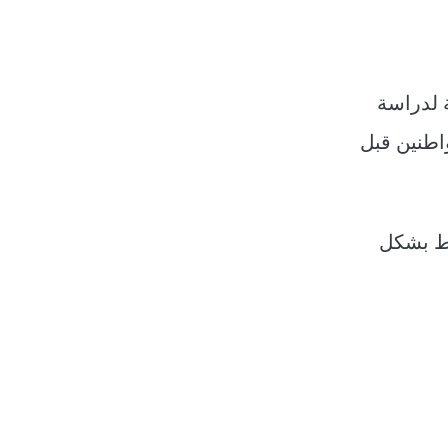
 لدراسة
واطنين قبل
قط بشكل