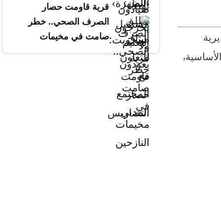
قرية قاومت حصار
التضاريس
الصرف الصحي.. خطر
صامت في مخيمات
يرية
النازحين
لأساسية،