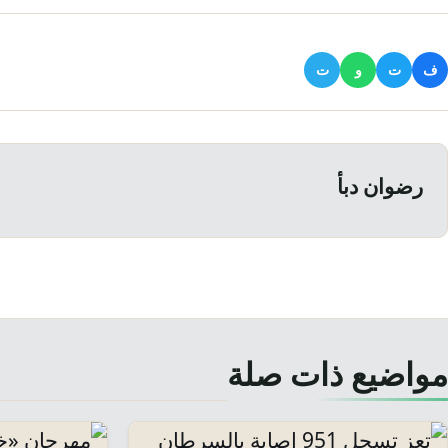
ف
ت
و
ت
رضوان دبأ
مواضيع ذات صلة