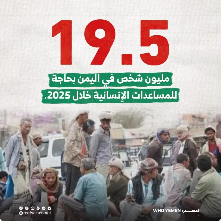
إرشاد زراعي
قضايا
انفوجرافيك
معيشة
قصص رقمية
قصة
تقارير صور
فيديو