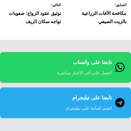
السابق:
التالي:
لمقالات
مكافحة الآفات الزراعية
توثيق عقود الزواج: صعوبات
بالزيت الصيفي
تواجه سكان الريف
تابعنا على واتساب
احصل على آخر الأخبار مباشرة
تابعنا على تيليجرام
انضم لقناتنا على تيليجرام