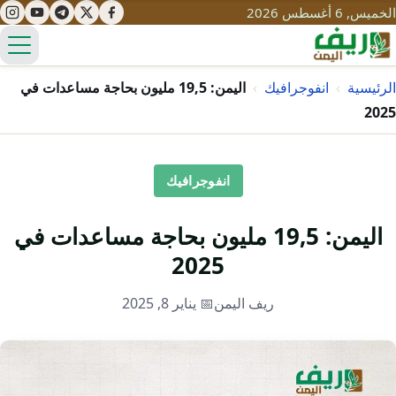
الخميس, 6 أغسطس 2026
الق
الرئيسية
›
انفوجرافيك
›
اليمن: 19,5 مليون بحاجة مساعدات في
2025
تعليم
انفوجرافيك
صحة
تنمية
مياه
قصص نجاح
اليمن: 19,5 مليون بحاجة مساعدات في
سياحة
طرُق
2025
مبادرات
تراث
التغير المناخي
ريف اليمن
📅 يناير 8, 2025
ثقافة
محميات
تحديات
التلوث
حلول
نساء